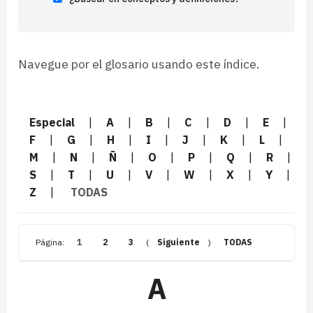
Navegue por el glosario usando este índice.
Especial
|
A
|
B
|
C
|
D
|
E
|
F
|
G
|
H
|
I
|
J
|
K
|
L
|
M
|
N
|
Ñ
|
O
|
P
|
Q
|
R
|
S
|
T
|
U
|
V
|
W
|
X
|
Y
|
Z
|
TODAS
Página:
1
2
3
(
Siguiente
)
TODAS
A