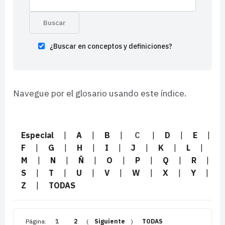
¿Buscar en conceptos y definiciones?
Navegue por el glosario usando este índice.
Especial
|
A
|
B
|
C
|
D
|
E
|
F
|
G
|
H
|
I
|
J
|
K
|
L
|
M
|
N
|
Ñ
|
O
|
P
|
Q
|
R
|
S
|
T
|
U
|
V
|
W
|
X
|
Y
|
Z
|
TODAS
Página:
1
2
(
Siguiente
)
TODAS