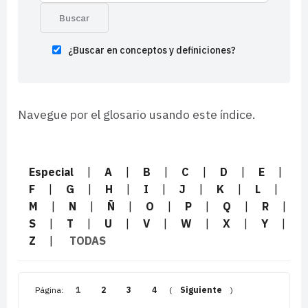
¿Buscar en conceptos y definiciones?
Navegue por el glosario usando este índice.
Especial
|
A
|
B
|
C
|
D
|
E
|
F
|
G
|
H
|
I
|
J
|
K
|
L
|
M
|
N
|
Ñ
|
O
|
P
|
Q
|
R
|
S
|
T
|
U
|
V
|
W
|
X
|
Y
|
Z
|
TODAS
Página:
1
2
3
4
(
Siguiente
)