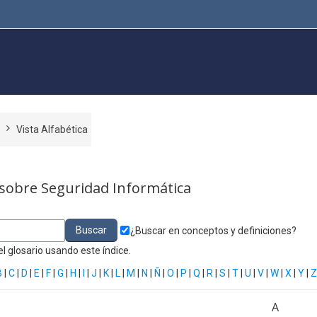
a
Vista Alfabética
 sobre Seguridad Informática
¿Buscar en conceptos y definiciones?
l glosario usando este índice.
B
|
C
|
D
|
E
|
F
|
G
|
H
|
I
|
J
|
K
|
L
|
M
|
N
|
Ñ
|
O
|
P
|
Q
|
R
|
S
|
T
|
U
|
V
|
W
|
X
|
Y
|
Z
A