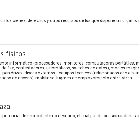
o
 son los bienes, derechos y otros recursos de los que dispone un organis
s físicos
nto informático (procesadores, monitores, computadoras portátiles, 
de fax, contestadores automáticos, switches de datos), medios magnét
—pen drives, discos externos), equipos técnicos (relacionados con el sum
ados de acceso), mobiliario, lugares de emplazamiento entre otros.
aza
 potencial de un incidente no deseado, el cual puede ocasionar daños 