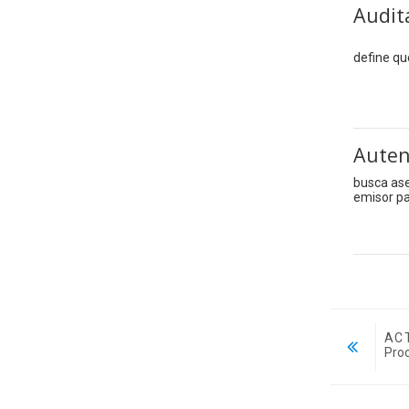
Audit
define qu
Auten
busca ase
emisor pa
ACT
Pro
Ir a...