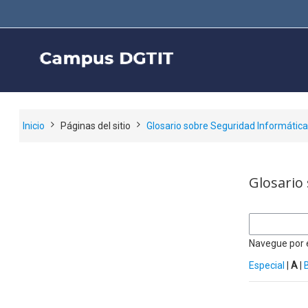
Salta al contenido principal
Inicio
Páginas del sitio
Glosario sobre Seguridad Informátic
Glosario
Navegue por e
Especial
|
A
|