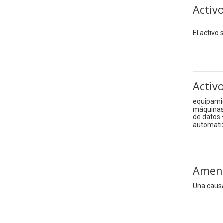
Activ
El activo
Activo
equipamie
máquinas 
de datos 
automatiz
Amen
Una causa