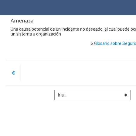
Salta al contenido principal
Amenaza
Una causa potencial de un incidente no deseado, el cual puede o
un sistema u organización
»
Glosario sobre Seguri
Ir a...