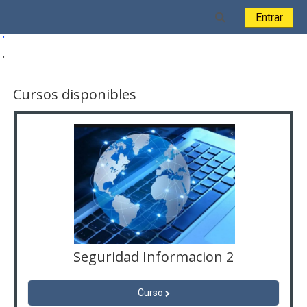
Salta al contenido principal
Toggle search i
Entrar
.
.
Cursos disponibles
Seguridad Informacion 2
Curso