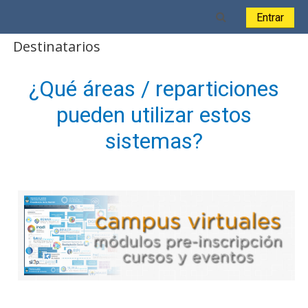
Salta al contenido principal
Toggle search i
Entrar
Destinatarios
¿Qué áreas / reparticiones
pueden utilizar estos
sistemas?