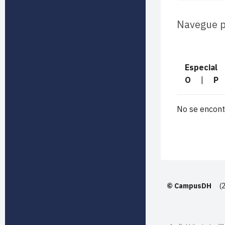
Navegue po
Especial
O
|
P
No se encont
© CampusDH
(