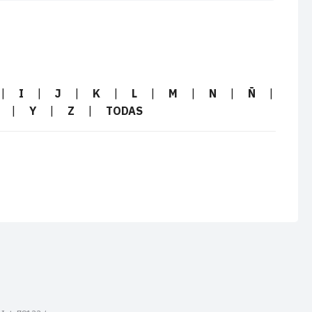
|
I
|
J
|
K
|
L
|
M
|
N
|
Ñ
|
|
Y
|
Z
|
TODAS