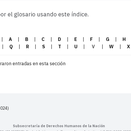
r el glosario usando este índice.
|
A
|
B
|
C
|
D
|
E
|
F
|
G
|
H
|
Q
|
R
|
S
|
T
|
U
|
V
|
W
|
X
raron entradas en esta sección
2024)
Subsecretaría de Derechos Humanos de la Nación