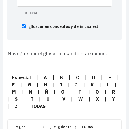
¿Buscar en conceptos y definiciones?
Navegue por el glosario usando este índice.
Especial
|
A
|
B
|
C
|
D
|
E
|
F
|
G
|
H
|
I
|
J
|
K
|
L
|
M
|
N
|
Ñ
|
O
|
P
|
Q
|
R
|
S
|
T
|
U
|
V
|
W
|
X
|
Y
|
Z
|
TODAS
Página:
1
2
(
Siguiente
)
TODAS