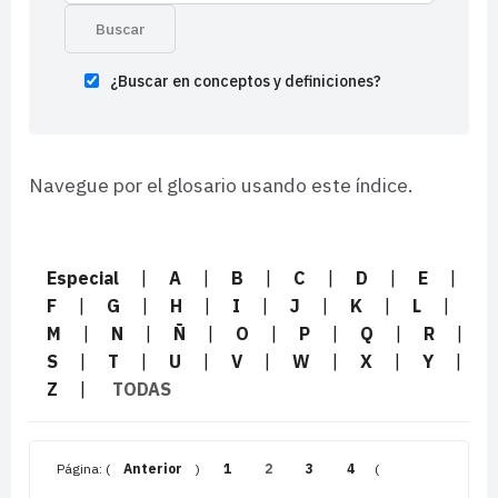
¿Buscar en conceptos y definiciones?
Navegue por el glosario usando este índice.
Especial
|
A
|
B
|
C
|
D
|
E
|
F
|
G
|
H
|
I
|
J
|
K
|
L
|
M
|
N
|
Ñ
|
O
|
P
|
Q
|
R
|
S
|
T
|
U
|
V
|
W
|
X
|
Y
|
Z
|
TODAS
Página: (
Anterior
)
1
2
3
4
(