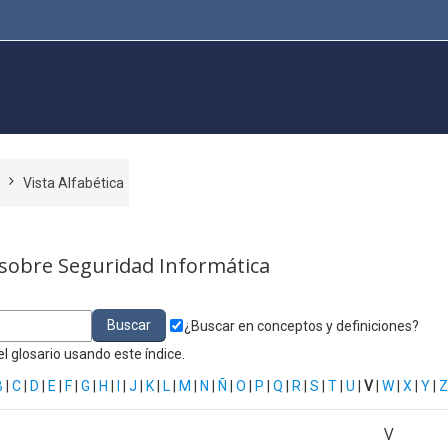
a
Vista Alfabética
 sobre Seguridad Informática
¿Buscar en conceptos y definiciones?
l glosario usando este índice.
B
|
C
|
D
|
E
|
F
|
G
|
H
|
I
|
J
|
K
|
L
|
M
|
N
|
Ñ
|
O
|
P
|
Q
|
R
|
S
|
T
|
U
|
V
|
W
|
X
|
Y
|
Z
V