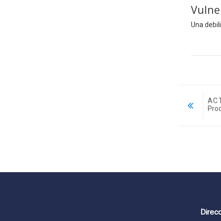
Vulne
Una debil
ACT
Pro
Ir a...
Direcc