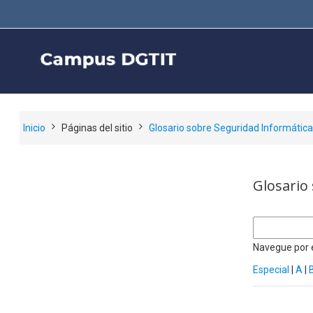
Salta al contenido principal
Inicio
Páginas del sitio
Glosario sobre Seguridad Informátic
Glosario
Navegue por e
Especial
|
A
|