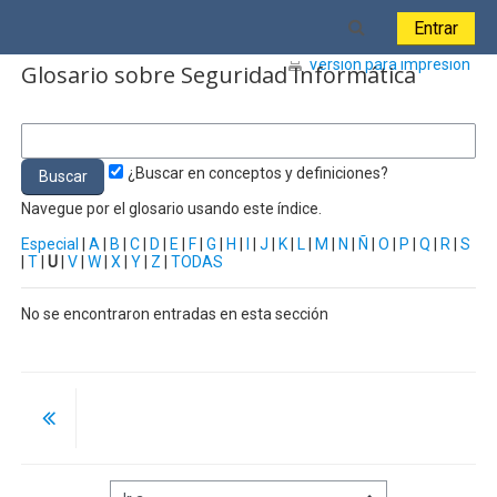
Salta al contenido principal
Toggle search i
Entrar
Versión para impresión
Glosario sobre Seguridad Informática
¿Buscar en conceptos y definiciones?
Navegue por el glosario usando este índice.
Especial
|
A
|
B
|
C
|
D
|
E
|
F
|
G
|
H
|
I
|
J
|
K
|
L
|
M
|
N
|
Ñ
|
O
|
P
|
Q
|
R
|
S
|
T
|
U
|
V
|
W
|
X
|
Y
|
Z
|
TODAS
No se encontraron entradas en esta sección
Ir a...