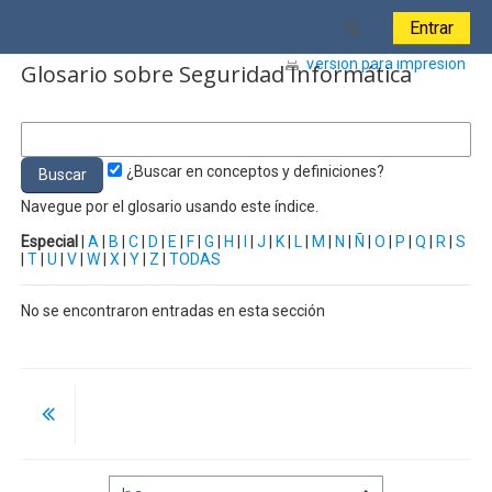
Salta al contenido principal
Toggle search i
Entrar
Versión para impresión
Glosario sobre Seguridad Informática
¿Buscar en conceptos y definiciones?
Navegue por el glosario usando este índice.
Especial
|
A
|
B
|
C
|
D
|
E
|
F
|
G
|
H
|
I
|
J
|
K
|
L
|
M
|
N
|
Ñ
|
O
|
P
|
Q
|
R
|
S
|
T
|
U
|
V
|
W
|
X
|
Y
|
Z
|
TODAS
No se encontraron entradas en esta sección
Ir a...