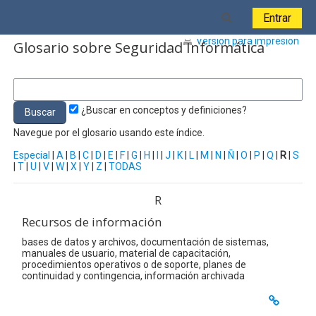
Salta al contenido principal
Toggle search i
Entrar
Versión para impresión
Glosario sobre Seguridad Informática
¿Buscar en conceptos y definiciones?
Navegue por el glosario usando este índice.
Especial
|
A
|
B
|
C
|
D
|
E
|
F
|
G
|
H
|
I
|
J
|
K
|
L
|
M
|
N
|
Ñ
|
O
|
P
|
Q
|
R
|
S
|
T
|
U
|
V
|
W
|
X
|
Y
|
Z
|
TODAS
R
Recursos de información
bases de datos y archivos, documentación de sistemas,
manuales de usuario, material de capacitación,
procedimientos operativos o de soporte, planes de
continuidad y contingencia, información archivada