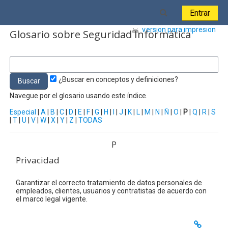
Salta al contenido principal
Toggle search i
Entrar
Versión para impresión
Glosario sobre Seguridad Informática
¿Buscar en conceptos y definiciones?
Navegue por el glosario usando este índice.
Especial
|
A
|
B
|
C
|
D
|
E
|
F
|
G
|
H
|
I
|
J
|
K
|
L
|
M
|
N
|
Ñ
|
O
|
P
|
Q
|
R
|
S
|
T
|
U
|
V
|
W
|
X
|
Y
|
Z
|
TODAS
P
Privacidad
Garantizar el correcto tratamiento de datos personales de
empleados, clientes, usuarios y contratistas de acuerdo con
el marco legal vigente.