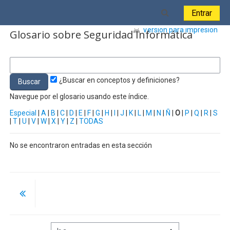
Salta al contenido principal
Toggle search i
Entrar
Versión para impresión
Glosario sobre Seguridad Informática
¿Buscar en conceptos y definiciones?
Navegue por el glosario usando este índice.
Especial
|
A
|
B
|
C
|
D
|
E
|
F
|
G
|
H
|
I
|
J
|
K
|
L
|
M
|
N
|
Ñ
|
O
|
P
|
Q
|
R
|
S
|
T
|
U
|
V
|
W
|
X
|
Y
|
Z
|
TODAS
No se encontraron entradas en esta sección
Ir a...