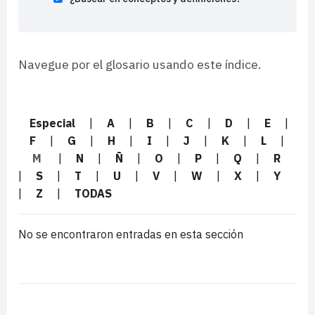
Navegue por el glosario usando este índice.
Especial
|
A
|
B
|
C
|
D
|
E
|
F
|
G
|
H
|
I
|
J
|
K
|
L
|
M
|
N
|
Ñ
|
O
|
P
|
Q
|
R
|
S
|
T
|
U
|
V
|
W
|
X
|
Y
|
Z
|
TODAS
No se encontraron entradas en esta sección