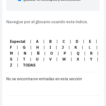
Navegue por el glosario usando este índice.
Especial
|
A
|
B
|
C
|
D
|
E
|
F
|
G
|
H
|
I
|
J
|
K
|
L
|
M
|
N
|
Ñ
|
O
|
P
|
Q
|
R
|
S
|
T
|
U
|
V
|
W
|
X
|
Y
|
Z
|
TODAS
No se encontraron entradas en esta sección