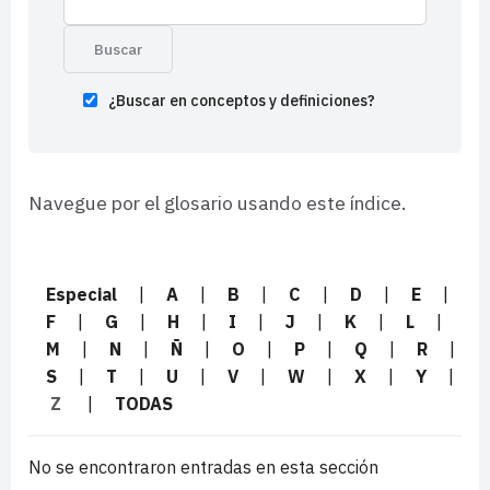
¿Buscar en conceptos y definiciones?
Navegue por el glosario usando este índice.
Especial
|
A
|
B
|
C
|
D
|
E
|
F
|
G
|
H
|
I
|
J
|
K
|
L
|
M
|
N
|
Ñ
|
O
|
P
|
Q
|
R
|
S
|
T
|
U
|
V
|
W
|
X
|
Y
|
Z
|
TODAS
No se encontraron entradas en esta sección