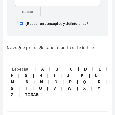
¿Buscar en conceptos y definiciones?
Navegue por el glosario usando este índice.
Especial
|
A
|
B
|
C
|
D
|
E
|
F
|
G
|
H
|
I
|
J
|
K
|
L
|
M
|
N
|
Ñ
|
O
|
P
|
Q
|
R
|
S
|
T
|
U
|
V
|
W
|
X
|
Y
|
Z
|
TODAS