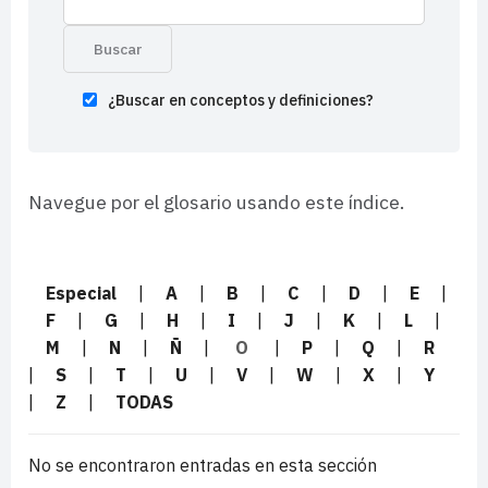
¿Buscar en conceptos y definiciones?
Navegue por el glosario usando este índice.
Especial
|
A
|
B
|
C
|
D
|
E
|
F
|
G
|
H
|
I
|
J
|
K
|
L
|
M
|
N
|
Ñ
|
O
|
P
|
Q
|
R
|
S
|
T
|
U
|
V
|
W
|
X
|
Y
|
Z
|
TODAS
No se encontraron entradas en esta sección