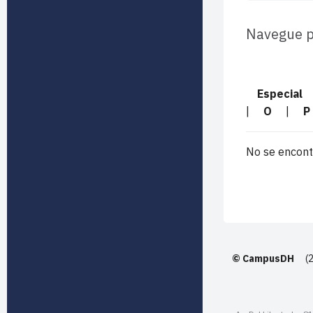
Navegue po
Especial
|
O
|
P
No se encont
© CampusDH
(