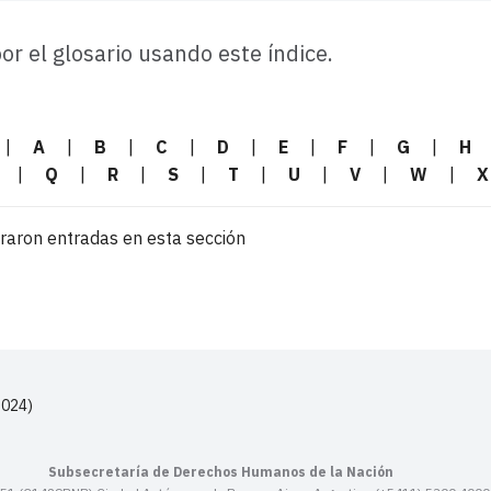
r el glosario usando este índice.
|
A
|
B
|
C
|
D
|
E
|
F
|
G
|
H
|
Q
|
R
|
S
|
T
|
U
|
V
|
W
|
X
raron entradas en esta sección
2024)
Subsecretaría de Derechos Humanos de la Nación