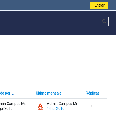
Entrar
Toggl
do por
Último mensaje
Réplicas
Accion
Admin Campus MinJUSDH
Admin Campus MinJUSDH
0
jul 2016
14 jul 2016