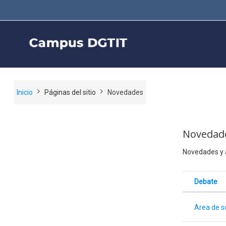
Salta al contenido principal
Inicio
Páginas del sitio
Novedades
Novedad
Novedades y 
Debate
Estado
Mostran
Area de s