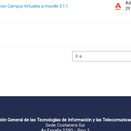
cion Campus Virtuales a moodle 3.1.1
29 
ión General de las Tecnologías de Información y las Telecomunica
Sede Costanera Sur
Av España 2590 - Piso 2